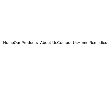
Home
Our Products
About Us
Contact Us
Home Remedies